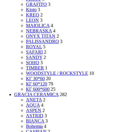
GRAFITO
3
Kioto
3
KREO
2
LEON
3
MAIOLICA
4
NEBRASKA
4
ONYX TITAN
2
PALISSANDRO
3
ROYAL
5
SAFARI
2
SANDY
2
SOHO
3
TIMBER
1
WOODSTYLE / ROCKSTYLE
10
КГ 30*60
20
КГ 60*120
79
КГ 600*600
25
GRACIA CERAMICA
282
ANETA
2
AQUA
4
ASPEN
2
ASTRID
3
BIANCA
3
Bohemia
4
CASPIAN
2