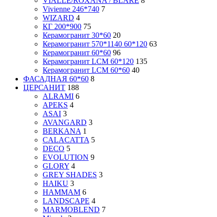
VIALLE/ROXANA / BLARE
8
Vivienne 246*740
7
WIZARD
4
КГ 200*900
75
Керамогранит 30*60
20
Керамогранит 570*1140 60*120
63
Керамогранит 60*60
96
Керамогранит LCM 60*120
135
Керамогранит LCM 60*60
40
ФАСАДНАЯ 60*60
8
ЦЕРСАНИТ
188
ALRAMI
6
APEKS
4
ASAI
3
AVANGARD
3
BERKANA
1
CALACATTA
5
DECO
5
EVOLUTION
9
GLORY
4
GREY SHADES
3
HAIKU
3
HAMMAM
6
LANDSCAPE
4
MARMOBLEND
7