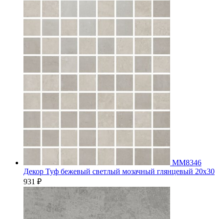
MM8346
Декор Туф бежевый светлый мозачный глянцевый 20х30
931
₽