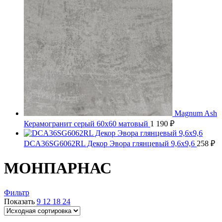
Magnum Ash
Керамогранит серый 60х60 матовый
1 190
₽
DCA36SG6062RL Декор Эвора глянцевый 9,6х9,6
258
₽
МОНПАРНАС
Фильтр
Показать
9
12
18
24