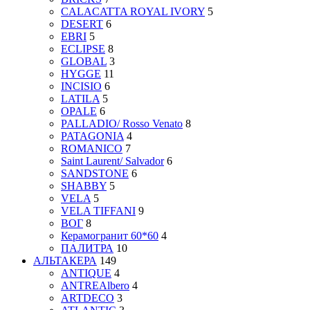
CALACATTA ROYAL IVORY
5
DESERT
6
EBRI
5
ECLIPSE
8
GLOBAL
3
HYGGE
11
INCISIO
6
LATILA
5
OPALE
6
PALLADIO/ Rosso Venato
8
PATAGONIA
4
ROMANICO
7
Saint Laurent/ Salvador
6
SANDSTONE
6
SHABBY
5
VELA
5
VELA TIFFANI
9
ВОГ
8
Керамогранит 60*60
4
ПАЛИТРА
10
АЛЬТАКЕРА
149
ANTIQUE
4
ANTREAlbero
4
ARTDECO
3