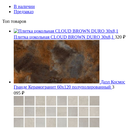
В наличии
Предзаказ
Топ товаров
Плитка цокольная CLOUD BROWN DURO 30x8,1
320
₽
Дазл Космос
Гранде Керамогранит 60х120 полуполированный
3
095
₽