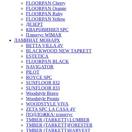
FLOORPAN Cherry
FLOORPAN Orange
FLOORPAN Ruby
FLOORPAN Yellow
ДЕЗЕРТ
КВАРЦВИНИЛ SPC
Плинтус WIMAR
ЛАМИНАТ МОНАРХ
BETTA VILLA 4V
BLACKWOOD NEW ТАРКЕТТ
ESTETICA
FLOORPAN BLACK
NAVIGATOR
PILOT
ROYCE SPC
SUNFLOOR 832
SUNFLOOR 833
Woodstyle Bravo
Woodstyle Pronto
WOODSTYLE VIVA
ZETA SPC LA CASA 4V
ПОДЛОЖКА/ плинтус
ТMBER (TARKETT) LUMBER
ТMBER (TARKETT)FORESTER
ТMBER (TARKETT)HARVEST