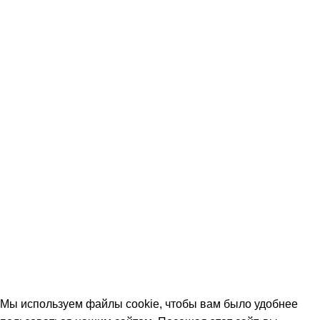
Услуги
Акции
Оплата и доставка
Вопрос-ответ (FAQ)
Контакты
КОНТАКТЫ
+7 (906) 657-33-54
+7 (991) 350-29-42
Тамбов, Пятницкая ул., 18 (этаж 2)
keramika68@mail.ru
работаем с 09:00 до 18:00
© 2026 Центр керамической плитки
Мы используем файлы cookie, чтобы вам было удобнее