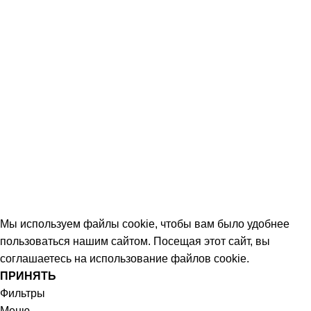
Контакты
КОНТАКТЫ
+7 (906) 657-33-54
+7 (991) 350-29-42
Тамбов, Пятницкая ул., 18 (этаж 2)
keramika68@mail.ru
работаем с 09:00 до 18:00
© 2026 Центр керамической плитки
Мы используем файлы cookie, чтобы вам было удобнее
пользоваться нашим сайтом. Посещая этот сайт, вы
соглашаетесь на использование файлов cookie.
ПРИНЯТЬ
Фильтры
Меню