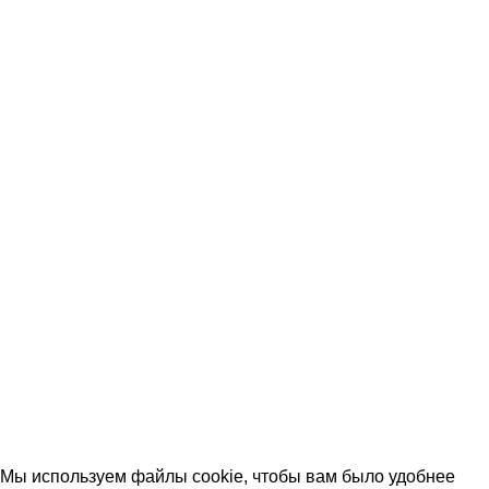
Услуги
Акции
Оплата и доставка
Вопрос-ответ (FAQ)
Контакты
КОНТАКТЫ
+7 (906) 657-33-54
+7 (991) 350-29-42
Тамбов, Пятницкая ул., 18 (этаж 2)
keramika68@mail.ru
работаем с 09:00 до 18:00
© 2026 Центр керамической плитки
Мы используем файлы cookie, чтобы вам было удобнее