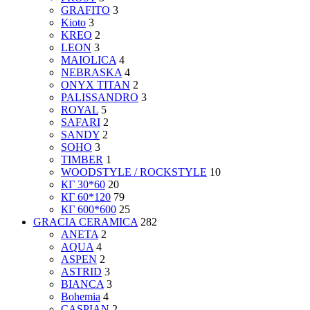
GRAFITO
3
Kioto
3
KREO
2
LEON
3
MAIOLICA
4
NEBRASKA
4
ONYX TITAN
2
PALISSANDRO
3
ROYAL
5
SAFARI
2
SANDY
2
SOHO
3
TIMBER
1
WOODSTYLE / ROCKSTYLE
10
КГ 30*60
20
КГ 60*120
79
КГ 600*600
25
GRACIA CERAMICA
282
ANETA
2
AQUA
4
ASPEN
2
ASTRID
3
BIANCA
3
Bohemia
4
CASPIAN
2