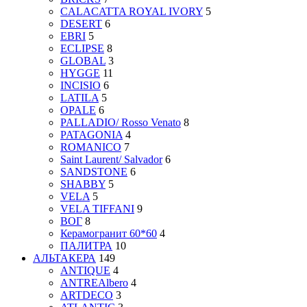
CALACATTA ROYAL IVORY
5
DESERT
6
EBRI
5
ECLIPSE
8
GLOBAL
3
HYGGE
11
INCISIO
6
LATILA
5
OPALE
6
PALLADIO/ Rosso Venato
8
PATAGONIA
4
ROMANICO
7
Saint Laurent/ Salvador
6
SANDSTONE
6
SHABBY
5
VELA
5
VELA TIFFANI
9
ВОГ
8
Керамогранит 60*60
4
ПАЛИТРА
10
АЛЬТАКЕРА
149
ANTIQUE
4
ANTREAlbero
4
ARTDECO
3