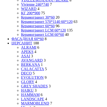
VIALLE/ROXANA / BLARE
8
Vivienne 246*740
7
WIZARD
4
КГ 200*900
75
Керамогранит 30*60
20
Керамогранит 570*1140 60*120
63
Керамогранит 60*60
96
Керамогранит LCM 60*120
135
Керамогранит LCM 60*60
40
ФАСАДНАЯ 60*60
8
ЦЕРСАНИТ
188
ALRAMI
6
APEKS
4
ASAI
3
AVANGARD
3
BERKANA
1
CALACATTA
5
DECO
5
EVOLUTION
9
GLORY
4
GREY SHADES
3
HAIKU
3
HAMMAM
6
LANDSCAPE
4
MARMOBLEND
7