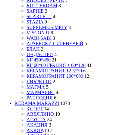
RHODES / PINTO
7
ROTTERDAM
8
SAPHIE
3
SCARLETT
4
STAZIA
9
SUPREME/SIMPLY
8
VISCONTI
8
WABI-SABI
3
АРАБЕСКИ СИРЕНЕВЫЙ
5
БЛАН
3
ИНДАСТРИ
4
КГ 450*450
21
КГ 60*60 ГРАЦИЯ + 60*120
41
КЕРАМОГРАНИТ 12.5*50
6
КЕРАМОГРАНИТ 200*600
12
ЛИБРЕТТО
2
МАГМА
5
МАРМАРИС
4
РАПСОДИЯ
6
KERAMA MARAZZI
1073
3 СОРТ
14
АВЕЛЛИНО
10
АГУСТА
24
АКАЦИЯ
3
АККОРД
17