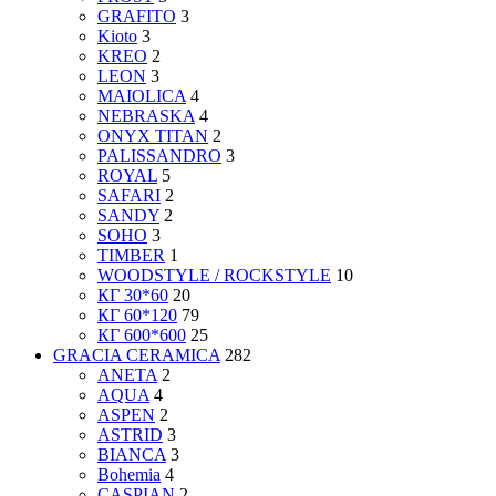
GRAFITO
3
Kioto
3
KREO
2
LEON
3
MAIOLICA
4
NEBRASKA
4
ONYX TITAN
2
PALISSANDRO
3
ROYAL
5
SAFARI
2
SANDY
2
SOHO
3
TIMBER
1
WOODSTYLE / ROCKSTYLE
10
КГ 30*60
20
КГ 60*120
79
КГ 600*600
25
GRACIA CERAMICA
282
ANETA
2
AQUA
4
ASPEN
2
ASTRID
3
BIANCA
3
Bohemia
4
CASPIAN
2