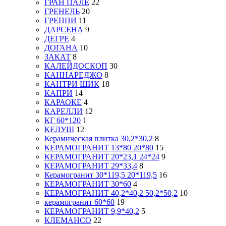
ГРАН ПАЛЕ
22
ГРЕНЕЛЬ
20
ГРЕППИ
11
ДАРСЕНА
9
ДЕГРЕ
4
ДОГАНА
10
ЗАКАТ
8
КАЛЕЙДОСКОП
30
КАННАРЕДЖО
8
КАНТРИ ШИК
18
КАПРИ
14
КАРАОКЕ
4
КАРЕЛЛИ
12
КГ 60*120
1
КЕЛУШ
12
Керамическая плитка 30,2*30,2
8
КЕРАМОГРАНИТ 13*80 20*80
15
КЕРАМОГРАНИТ 20*23,1 24*24
9
КЕРАМОГРАНИТ 29*33,4
8
Керамогранит 30*119,5 20*119,5
16
КЕРАМОГРАНИТ 30*60
4
КЕРАМОГРАНИТ 40,2*40,2 50,2*50,2
10
керамогранит 60*60
19
КЕРАМОГРАНИТ 9,9*40,2
5
КЛЕМАНСО
22