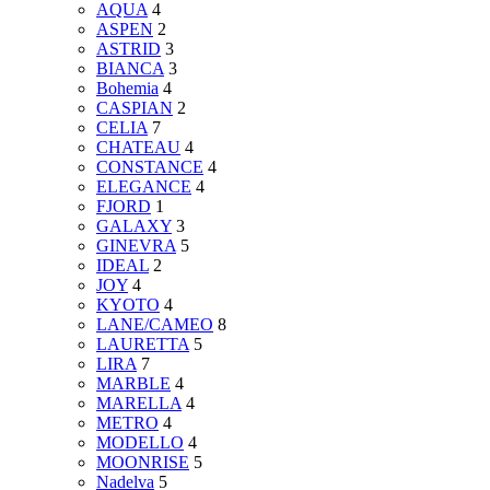
AQUA
4
ASPEN
2
ASTRID
3
BIANCA
3
Bohemia
4
CASPIAN
2
CELIA
7
CHATEAU
4
CONSTANCE
4
ELEGANCE
4
FJORD
1
GALAXY
3
GINEVRA
5
IDEAL
2
JOY
4
KYOTO
4
LANE/CAMEO
8
LAURETTA
5
LIRA
7
MARBLE
4
MARELLA
4
METRO
4
MODELLO
4
MOONRISE
5
Nadelva
5