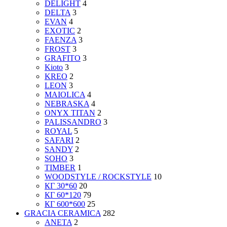
DELIGHT
4
DELTA
3
EVAN
4
EXOTIC
2
FAENZA
3
FROST
3
GRAFITO
3
Kioto
3
KREO
2
LEON
3
MAIOLICA
4
NEBRASKA
4
ONYX TITAN
2
PALISSANDRO
3
ROYAL
5
SAFARI
2
SANDY
2
SOHO
3
TIMBER
1
WOODSTYLE / ROCKSTYLE
10
КГ 30*60
20
КГ 60*120
79
КГ 600*600
25
GRACIA CERAMICA
282
ANETA
2