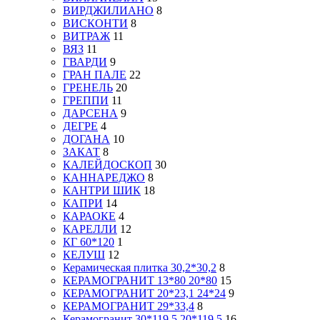
ВИРДЖИЛИАНО
8
ВИСКОНТИ
8
ВИТРАЖ
11
ВЯЗ
11
ГВАРДИ
9
ГРАН ПАЛЕ
22
ГРЕНЕЛЬ
20
ГРЕППИ
11
ДАРСЕНА
9
ДЕГРЕ
4
ДОГАНА
10
ЗАКАТ
8
КАЛЕЙДОСКОП
30
КАННАРЕДЖО
8
КАНТРИ ШИК
18
КАПРИ
14
КАРАОКЕ
4
КАРЕЛЛИ
12
КГ 60*120
1
КЕЛУШ
12
Керамическая плитка 30,2*30,2
8
КЕРАМОГРАНИТ 13*80 20*80
15
КЕРАМОГРАНИТ 20*23,1 24*24
9
КЕРАМОГРАНИТ 29*33,4
8
Керамогранит 30*119,5 20*119,5
16