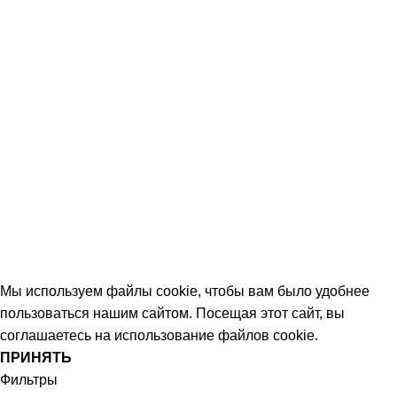
Контакты
КОНТАКТЫ
+7 (906) 657-33-54
+7 (991) 350-29-42
Тамбов, Пятницкая ул., 18 (этаж 2)
keramika68@mail.ru
работаем с 09:00 до 18:00
© 2026 Центр керамической плитки
Мы используем файлы cookie, чтобы вам было удобнее
пользоваться нашим сайтом. Посещая этот сайт, вы
соглашаетесь на использование файлов cookie.
ПРИНЯТЬ
Фильтры