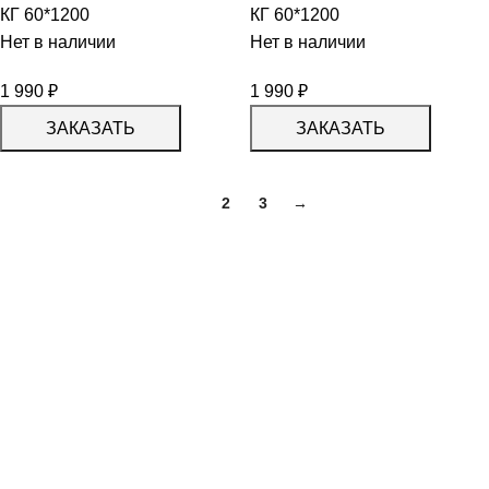
КГ 60*1200
КГ 60*1200
Нет в наличии
Нет в наличии
1 990
₽
1 990
₽
ЗАКАЗАТЬ
ЗАКАЗАТЬ
1
2
3
→
КАТАЛОГ
KERAMA MARAZZI
CERADIM
DELACORA
LAPARET
KERLIFE
GRACIA CERAMICA
КАТАЛОГ