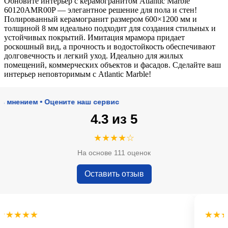
Обновите интерьер с керамогранитом Atlantic Marble
60120AMR00P — элегантное решение для пола и стен!
Полированный керамогранит размером 600×1200 мм и
толщиной 8 мм идеально подходит для создания стильных и
устойчивых покрытий. Имитация мрамора придает
роскошный вид, а прочность и водостойкость обеспечивают
долговечность и легкий уход. Идеально для жилых
помещений, коммерческих объектов и фасадов. Сделайте ваш
интерьер неповторимым с Atlantic Marble!
нием • Оцените наш сервис
4.3 из 5
★★★★☆
На основе 111 оценок
Оставить отзыв
★★★
★★★★★