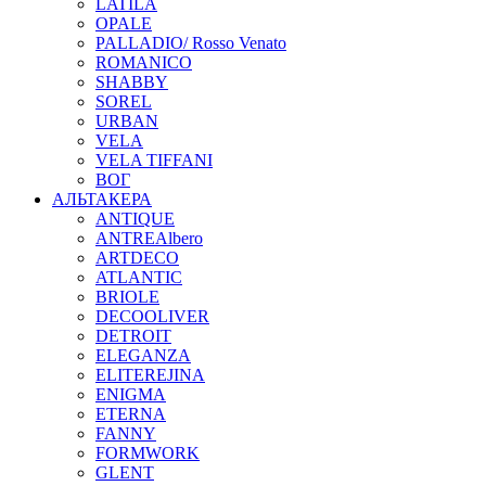
LATILA
OPALE
PALLADIO/ Rosso Venato
ROMANICO
SHABBY
SOREL
URBAN
VELA
VELA TIFFANI
ВОГ
АЛЬТАКЕРА
ANTIQUE
ANTREAlbero
ARTDECO
ATLANTIC
BRIOLE
DECOOLIVER
DETROIT
ELEGANZA
ELITEREJINA
ENIGMA
ETERNA
FANNY
FORMWORK
GLENT