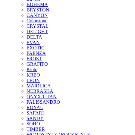
BOHEMA
BRYSTON
CANYON
Colorstone
CRYSTAL
DELIGHT
DELTA
EVAN
EXOTIC
FAENZA
FROST
GRAFITO
Kioto
KREO
LEON
MAIOLICA
NEBRASKA
ONYX TITAN
PALISSANDRO
ROYAL
SAFARI
SANDY
SOHO
TIMBER
WOODSTYLE / ROCKSTYLE