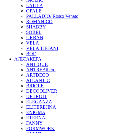
INCISIO
LATILA
OPALE
PALLADIO/ Rosso Venato
ROMANICO
SHABBY
SOREL
URBAN
VELA
VELA TIFFANI
ВОГ
АЛЬТАКЕРА
ANTIQUE
ANTREAlbero
ARTDECO
ATLANTIC
BRIOLE
DECOOLIVER
DETROIT
ELEGANZA
ELITEREJINA
ENIGMA
ETERNA
FANNY
FORMWORK