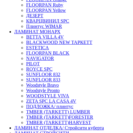
FLOORPAN Ruby
FLOORPAN Yellow
ДЕЗЕРТ
КВАРЦВИНИЛ SPC
Плинтус WIMAR
ЛАМИНАТ МОНАРХ
BETTA VILLA 4V
BLACKWOOD NEW ТАРКЕТТ
ESTETICA
FLOORPAN BLACK
NAVIGATOR
PILOT
ROYCE SPC
SUNFLOOR 832
SUNFLOOR 833
Woodstyle Bravo
Woodstyle Pronto
WOODSTYLE VIVA
ZETA SPC LA CASA 4V
ПОДЛОЖКА/ плинтус
ТMBER (TARKETT) LUMBER
ТMBER (TARKETT)FORESTER
ТMBER (TARKETT)HARVEST
ЛАМИНАТ ОТДЕЛКА/ Стройсити куберта