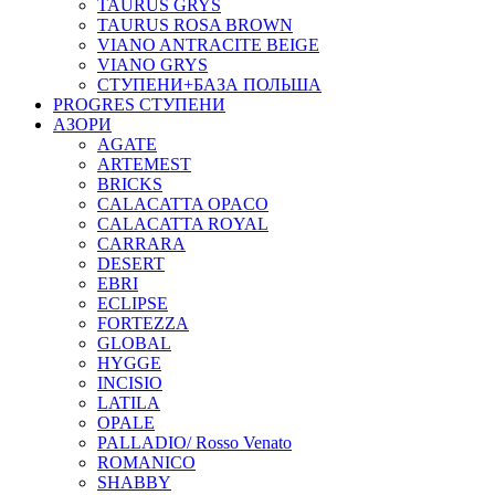
TAURUS GRYS
TAURUS ROSA BROWN
VIANO ANTRACITE BEIGE
VIANO GRYS
СТУПЕНИ+БАЗА ПОЛЬША
PROGRES СТУПЕНИ
АЗОРИ
AGATE
ARTEMEST
BRICKS
CALACATTA OPACO
CALACATTA ROYAL
CARRARA
DESERT
EBRI
ECLIPSE
FORTEZZA
GLOBAL
HYGGE
INCISIO
LATILA
OPALE
PALLADIO/ Rosso Venato
ROMANICO
SHABBY