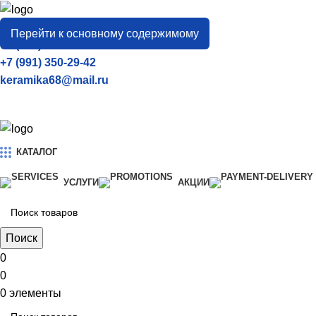
город
Тамбов
Перейти к основному содержимому
+7 (906) 657-33-54
+7 (991) 350-29-42
keramika68@mail.ru
КАТАЛОГ
УСЛУГИ
АКЦИИ
Поиск
0
0
0
элементы