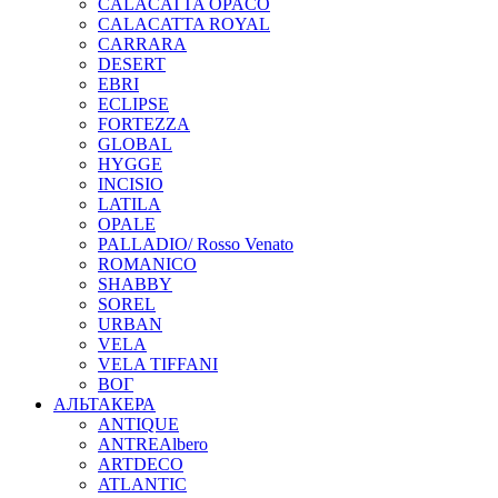
CALACATTA OPACO
CALACATTA ROYAL
CARRARA
DESERT
EBRI
ECLIPSE
FORTEZZA
GLOBAL
HYGGE
INCISIO
LATILA
OPALE
PALLADIO/ Rosso Venato
ROMANICO
SHABBY
SOREL
URBAN
VELA
VELA TIFFANI
ВОГ
АЛЬТАКЕРА
ANTIQUE
ANTREAlbero
ARTDECO
ATLANTIC