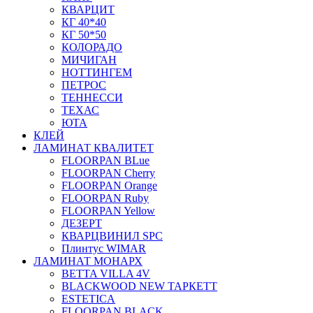
КВАРЦИТ
КГ 40*40
КГ 50*50
КОЛОРАДО
МИЧИГАН
НОТТИНГЕМ
ПЕТРОС
ТЕННЕССИ
ТЕХАС
ЮТА
КЛЕЙ
ЛАМИНАТ КВАЛИТЕТ
FLOORPAN BLue
FLOORPAN Cherry
FLOORPAN Orange
FLOORPAN Ruby
FLOORPAN Yellow
ДЕЗЕРТ
КВАРЦВИНИЛ SPC
Плинтус WIMAR
ЛАМИНАТ МОНАРХ
BETTA VILLA 4V
BLACKWOOD NEW ТАРКЕТТ
ESTETICA
FLOORPAN BLACK