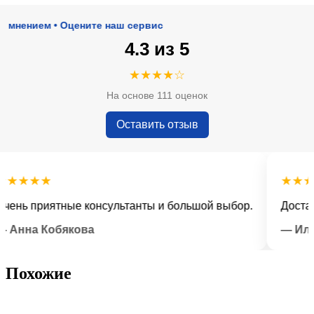
нием • Оцените наш сервис
4.3 из 5
★★★★☆
На основе 111 оценок
Оставить отзыв
★★★
★★★★★
ь приятные консультанты и большой выбор.
Доставка в
на Кобякова
— Илья Л
Похожие