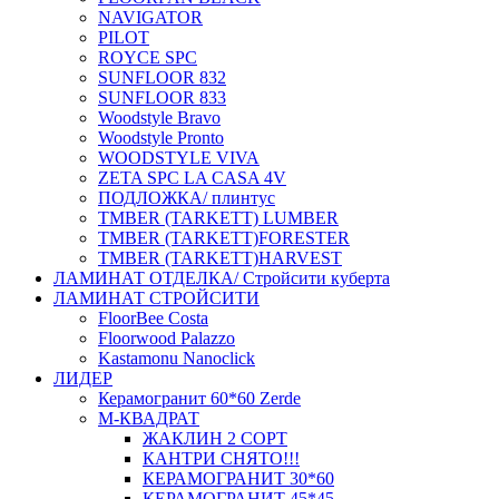
NAVIGATOR
PILOT
ROYCE SPC
SUNFLOOR 832
SUNFLOOR 833
Woodstyle Bravo
Woodstyle Pronto
WOODSTYLE VIVA
ZETA SPC LA CASA 4V
ПОДЛОЖКА/ плинтус
ТMBER (TARKETT) LUMBER
ТMBER (TARKETT)FORESTER
ТMBER (TARKETT)HARVEST
ЛАМИНАТ ОТДЕЛКА/ Стройсити куберта
ЛАМИНАТ СТРОЙСИТИ
FloorBee Costa
Floorwood Palazzo
Kastamonu Nanoclick
ЛИДЕР
Керамогранит 60*60 Zerde
М-КВАДРАТ
ЖАКЛИН 2 СОРТ
КАНТРИ СНЯТО!!!
КЕРАМОГРАНИТ 30*60
КЕРАМОГРАНИТ 45*45