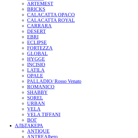
ARTEMEST
BRICKS
CALACATTA OPACO
CALACATTA ROYAL
CARRARA
DESERT
EBRI
ECLIPSE
FORTEZZA
GLOBAL
HYGGE
INCISIO
LATILA
OPALE
PALLADIO/ Rosso Venato
ROMANICO
SHABBY
SOREL
URBAN
VELA
VELA TIFFANI
ВОГ
АЛЬТАКЕРА
ANTIQUE
ANTREAlbero