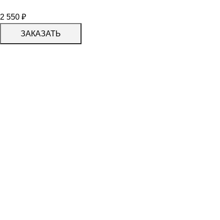
2 550
₽
ЗАКАЗАТЬ
КАТАЛОГ
KERAMA MARAZZI
CERADIM
DELACORA
LAPARET
KERLIFE
GRACIA CERAMICA
КАТАЛОГ
БЕРЕЗАКЕРАМИКА
АЛЬТАКЕРА
АЗОРИ
PROGRES СТУПЕНИ