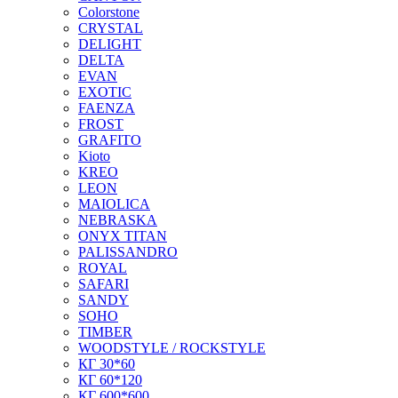
Colorstone
CRYSTAL
DELIGHT
DELTA
EVAN
EXOTIC
FAENZA
FROST
GRAFITO
Kioto
KREO
LEON
MAIOLICA
NEBRASKA
ONYX TITAN
PALISSANDRO
ROYAL
SAFARI
SANDY
SOHO
TIMBER
WOODSTYLE / ROCKSTYLE
КГ 30*60
КГ 60*120
КГ 600*600