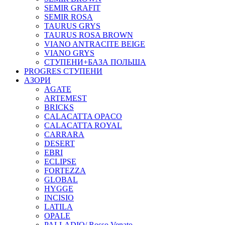
SEMIR GRAFIT
SEMIR ROSA
TAURUS GRYS
TAURUS ROSA BROWN
VIANO ANTRACITE BEIGE
VIANO GRYS
СТУПЕНИ+БАЗА ПОЛЬША
PROGRES СТУПЕНИ
АЗОРИ
AGATE
ARTEMEST
BRICKS
CALACATTA OPACO
CALACATTA ROYAL
CARRARA
DESERT
EBRI
ECLIPSE
FORTEZZA
GLOBAL
HYGGE
INCISIO
LATILA
OPALE
PALLADIO/ Rosso Venato