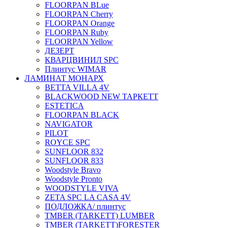
FLOORPAN BLue
FLOORPAN Cherry
FLOORPAN Orange
FLOORPAN Ruby
FLOORPAN Yellow
ДЕЗЕРТ
КВАРЦВИНИЛ SPC
Плинтус WIMAR
ЛАМИНАТ МОНАРХ
BETTA VILLA 4V
BLACKWOOD NEW ТАРКЕТТ
ESTETICA
FLOORPAN BLACK
NAVIGATOR
PILOT
ROYCE SPC
SUNFLOOR 832
SUNFLOOR 833
Woodstyle Bravo
Woodstyle Pronto
WOODSTYLE VIVA
ZETA SPC LA CASA 4V
ПОДЛОЖКА/ плинтус
ТMBER (TARKETT) LUMBER
ТMBER (TARKETT)FORESTER