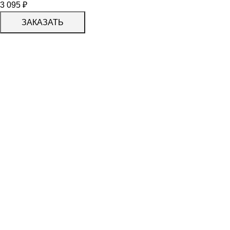
3 095
₽
ЗАКАЗАТЬ
КАТАЛОГ
KERAMA MARAZZI
CERADIM
DELACORA
LAPARET
KERLIFE
GRACIA CERAMICA
КАТАЛОГ
БЕРЕЗАКЕРАМИКА
АЛЬТАКЕРА
АЗОРИ
PROGRES СТУПЕНИ
PARADYZ