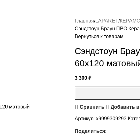
Главная
LAPARET
КЕРАМО
Сэндстоун Браун ПРО Кера
Вернуться к товарам
Сэндстоун Бра
60х120 матовый
3 300
₽
Сравнить
Добавить в
Артикул:
х9999309293
Кате
Поделиться: