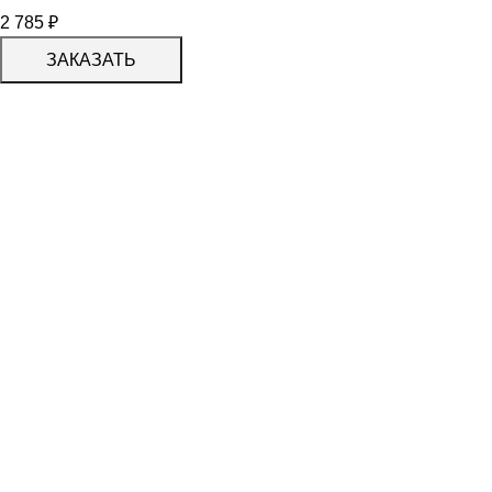
2 785
₽
ЗАКАЗАТЬ
КАТАЛОГ
KERAMA MARAZZI
CERADIM
DELACORA
LAPARET
KERLIFE
GRACIA CERAMICA
КАТАЛОГ
БЕРЕЗАКЕРАМИКА
АЛЬТАКЕРА
АЗОРИ
PROGRES СТУПЕНИ