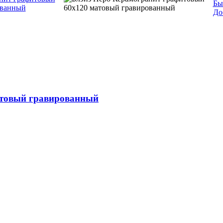
Бы
До
атовый гравированный