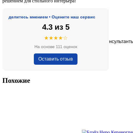
решением для стильного интерьера!
елитесь мнением • Оцените наш сервис
4.3 из 5
★★★★★
★★★★☆
 адекватные цены.
Очень приятные консультанты и бо
На основе 111 оценок
— Анна Кобякова
Оставить отзыв
Похожие