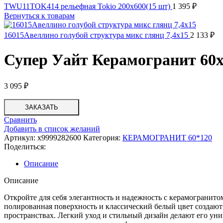
TWU11TOK414 рельефная Tokio 200x600(15 шт)
1 395
₽
Вернуться к товарам
16015Авеллино голубой структура микс глянц 7,4x15
2 133
₽
Супер Уайт Керамогранит 60
3 095
₽
ЗАКАЗАТЬ
Сравнить
Добавить в список желаний
Артикул:
х9999282600
Категория:
КЕРАМОГРАНИТ 60*120
Поделиться:
Описание
Описание
Откройте для себя элегантность и надежность с керамограни
полированная поверхность и классический белый цвет создают
пространствах. Легкий уход и стильный дизайн делают его у