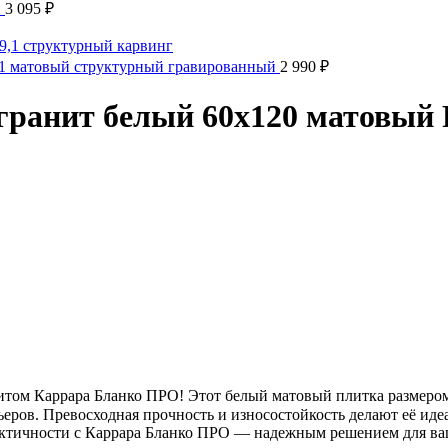
й
3 095
₽
,1 матовый структурный гравированный
2 990
₽
ранит белый 60х120 матовый 
итом Каррара Бланко ПРО! Этот белый матовый плитка размером
ьеров. Превосходная прочность и износостойкость делают её ид
актичности с Каррара Бланко ПРО — надежным решением для ваш