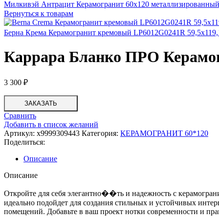
Милкивэй Антрацит Керамогранит 60х120 металлизированны
Вернуться к товарам
Берна Крема Керамогранит кремовый LP6012G0241R 59,5х119
Каррара Бланко ПРО Керамог
3 300
₽
ЗАКАЗАТЬ
Сравнить
Добавить в список желаний
Артикул:
х9999309443
Категория:
КЕРАМОГРАНИТ 60*120
Поделиться:
Описание
Описание
Откройте для себя элегантно��ть и надежность с керамогран
идеально подойдет для создания стильных и устойчивых интер
помещений. Добавьте в ваш проект нотки современности и пр