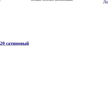
До
120 сатиновый