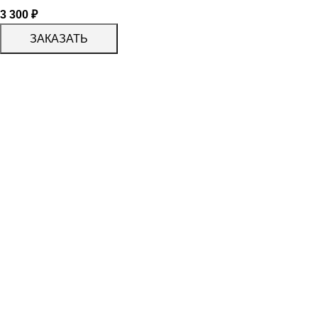
3 300
₽
ЗАКАЗАТЬ
КАТАЛОГ
KERAMA MARAZZI
CERADIM
DELACORA
LAPARET
KERLIFE
GRACIA CERAMICA
КАТАЛОГ
БЕРЕЗАКЕРАМИКА
АЛЬТАКЕРА
АЗОРИ
PROGRES СТУПЕНИ