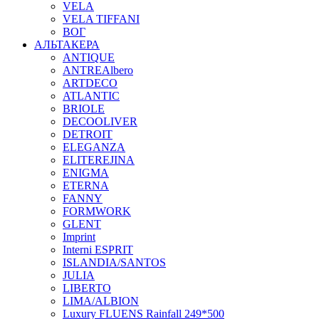
VELA
VELA TIFFANI
ВОГ
АЛЬТАКЕРА
ANTIQUE
ANTREAlbero
ARTDECO
ATLANTIC
BRIOLE
DECOOLIVER
DETROIT
ELEGANZA
ELITEREJINA
ENIGMA
ETERNA
FANNY
FORMWORK
GLENT
Imprint
Interni ESPRIT
ISLANDIA/SANTOS
JULIA
LIBERTO
LIMA/ALBION
Luxury FLUENS Rainfall 249*500