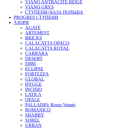
VIANO ANTRACITE BEIGE
VIANO GRYS
СТУПЕНИ+БАЗА ПОЛЬША
PROGRES СТУПЕНИ
АЗОРИ
AGATE
ARTEMEST
BRICKS
CALACATTA OPACO
CALACATTA ROYAL
CARRARA
DESERT
EBRI
ECLIPSE
FORTEZZA
GLOBAL
HYGGE
INCISIO
LATILA
OPALE
PALLADIO/ Rosso Venato
ROMANICO
SHABBY
SOREL
URBAN