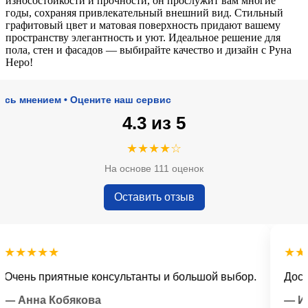
износостойкости и прочности, он прослужит вам многие
годы, сохраняя привлекательный внешний вид. Стильный
графитовый цвет и матовая поверхность придают вашему
пространству элегантность и уют. Идеальное решение для
пола, стен и фасадов — выбирайте качество и дизайн с Руна
Неро!
нением • Оцените наш сервис
4.3 из 5
★★★★☆
На основе 111 оценок
Оставить отзыв
★★★★
★★★★
нь приятные консультанты и большой выбор.
Доставка
нна Кобякова
— Илья 