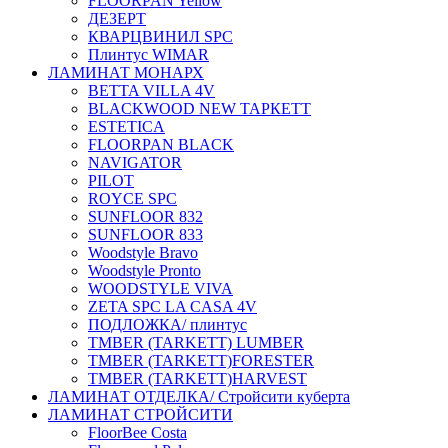
FLOORPAN Yellow
ДЕЗЕРТ
КВАРЦВИНИЛ SPC
Плинтус WIMAR
ЛАМИНАТ МОНАРХ
BETTA VILLA 4V
BLACKWOOD NEW ТАРКЕТТ
ESTETICA
FLOORPAN BLACK
NAVIGATOR
PILOT
ROYCE SPC
SUNFLOOR 832
SUNFLOOR 833
Woodstyle Bravo
Woodstyle Pronto
WOODSTYLE VIVA
ZETA SPC LA CASA 4V
ПОДЛОЖКА/ плинтус
ТMBER (TARKETT) LUMBER
ТMBER (TARKETT)FORESTER
ТMBER (TARKETT)HARVEST
ЛАМИНАТ ОТДЕЛКА/ Стройсити куберта
ЛАМИНАТ СТРОЙСИТИ
FloorBee Costa