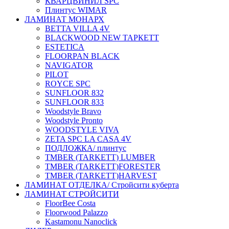
КВАРЦВИНИЛ SPC
Плинтус WIMAR
ЛАМИНАТ МОНАРХ
BETTA VILLA 4V
BLACKWOOD NEW ТАРКЕТТ
ESTETICA
FLOORPAN BLACK
NAVIGATOR
PILOT
ROYCE SPC
SUNFLOOR 832
SUNFLOOR 833
Woodstyle Bravo
Woodstyle Pronto
WOODSTYLE VIVA
ZETA SPC LA CASA 4V
ПОДЛОЖКА/ плинтус
ТMBER (TARKETT) LUMBER
ТMBER (TARKETT)FORESTER
ТMBER (TARKETT)HARVEST
ЛАМИНАТ ОТДЕЛКА/ Стройсити куберта
ЛАМИНАТ СТРОЙСИТИ
FloorBee Costa
Floorwood Palazzo
Kastamonu Nanoclick