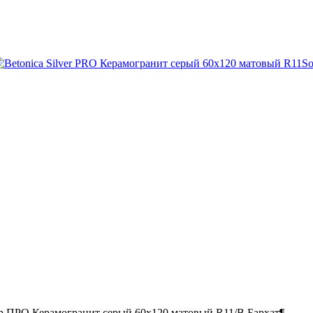
р ПРО Керамогранит серый 60х120 матовый R11/B Бархат¶