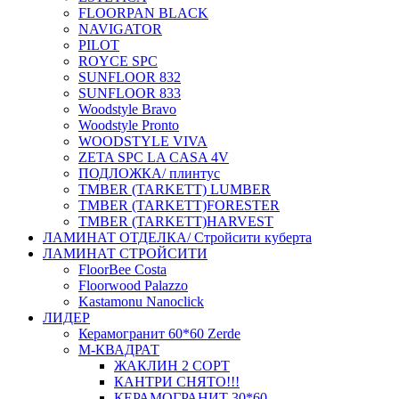
FLOORPAN BLACK
NAVIGATOR
PILOT
ROYCE SPC
SUNFLOOR 832
SUNFLOOR 833
Woodstyle Bravo
Woodstyle Pronto
WOODSTYLE VIVA
ZETA SPC LA CASA 4V
ПОДЛОЖКА/ плинтус
ТMBER (TARKETT) LUMBER
ТMBER (TARKETT)FORESTER
ТMBER (TARKETT)HARVEST
ЛАМИНАТ ОТДЕЛКА/ Стройсити куберта
ЛАМИНАТ СТРОЙСИТИ
FloorBee Costa
Floorwood Palazzo
Kastamonu Nanoclick
ЛИДЕР
Керамогранит 60*60 Zerde
М-КВАДРАТ
ЖАКЛИН 2 СОРТ
КАНТРИ СНЯТО!!!
КЕРАМОГРАНИТ 30*60