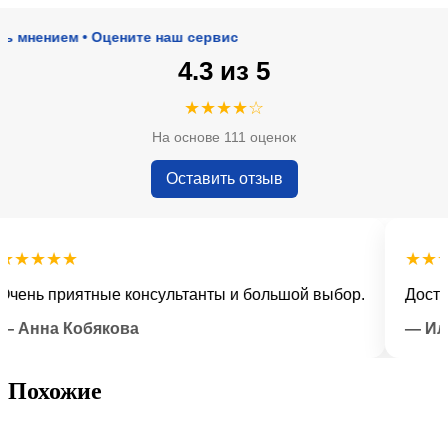
нием • Оцените наш сервис
4.3 из 5
★★★★☆
На основе 111 оценок
Оставить отзыв
★★★
★★★★
ь приятные консультанты и большой выбор.
Доставка 
нна Кобякова
— Илья 
Похожие