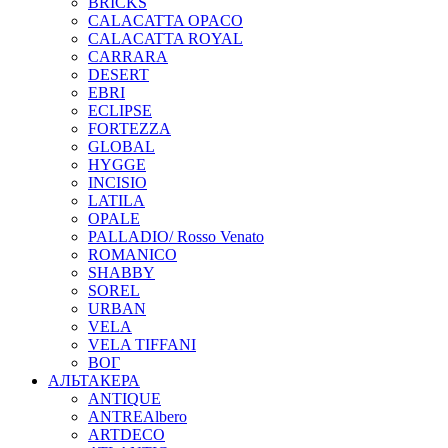
BRICKS
CALACATTA OPACO
CALACATTA ROYAL
CARRARA
DESERT
EBRI
ECLIPSE
FORTEZZA
GLOBAL
HYGGE
INCISIO
LATILA
OPALE
PALLADIO/ Rosso Venato
ROMANICO
SHABBY
SOREL
URBAN
VELA
VELA TIFFANI
ВОГ
АЛЬТАКЕРА
ANTIQUE
ANTREAlbero
ARTDECO