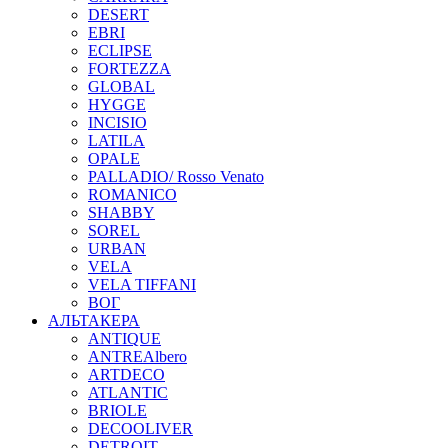
DESERT
EBRI
ECLIPSE
FORTEZZA
GLOBAL
HYGGE
INCISIO
LATILA
OPALE
PALLADIO/ Rosso Venato
ROMANICO
SHABBY
SOREL
URBAN
VELA
VELA TIFFANI
ВОГ
АЛЬТАКЕРА
ANTIQUE
ANTREAlbero
ARTDECO
ATLANTIC
BRIOLE
DECOOLIVER
DETROIT