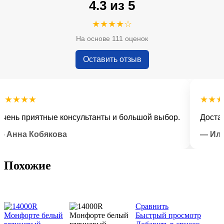
4.3 из 5
★★★★☆
На основе 111 оценок
Оставить отзыв
★★★
★★★★★
ь приятные консультанты и большой выбор.
Доставка в
на Кобякова
— Илья Л
Похожие
Сравнить
Быстрый просмотр