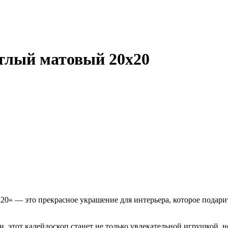
етлый матовый 20х20
20» — это прекрасное украшение для интерьера, которое подар
, этот калейдоскоп станет не только увлекательной игрушкой, 