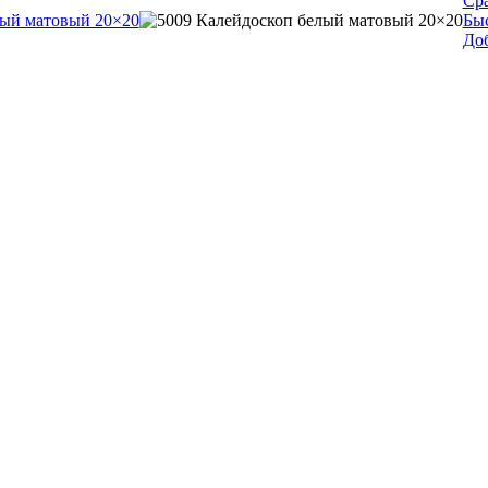
Ср
Бы
Доб