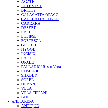
AGATE
ARTEMEST
BRICKS
CALACATTA OPACO
CALACATTA ROYAL
CARRARA
DESERT
EBRI
ECLIPSE
FORTEZZA
GLOBAL
HYGGE
INCISIO
LATILA
OPALE
PALLADIO/ Rosso Venato
ROMANICO
SHABBY
SOREL
URBAN
VELA
VELA TIFFANI
ВОГ
АЛЬТАКЕРА
ANTIQUE