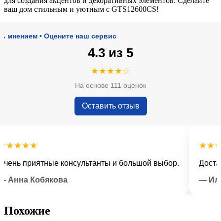
для создания акцентов и декоративных элементов. Сделайте
ваш дом стильным и уютным с GTS12600CS!
нием • Оцените наш сервис
4.3 из 5
★★★★☆
На основе 111 оценок
Оставить отзыв
★★★
★★★★
ь приятные консультанты и большой выбор.
Доставка 
на Кобякова
— Илья Л
Похожие