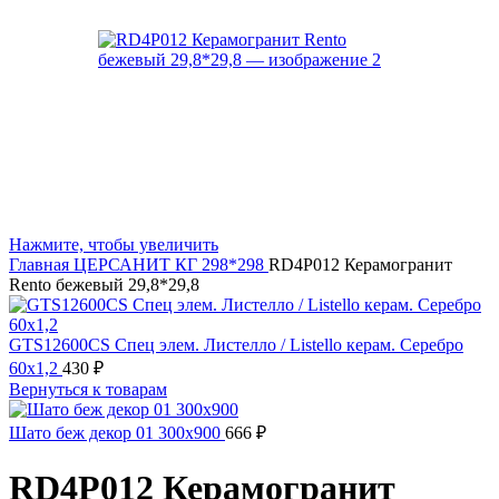
Нажмите, чтобы увеличить
Главная
ЦЕРСАНИТ
КГ 298*298
RD4P012 Керамогранит
Rento бежевый 29,8*29,8
GTS12600CS Спец элем. Листелло / Listello керам. Серебро
60x1,2
430
₽
Вернуться к товарам
Шато беж декор 01 300х900
666
₽
RD4P012 Керамогранит