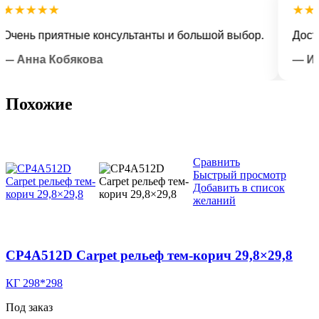
★★★★
★★★★
нь приятные консультанты и большой выбор.
Доставка
нна Кобякова
— Илья 
Похожие
Сравнить
Быстрый просмотр
Добавить в список
желаний
CP4A512D Carpet рельеф тем-корич 29,8×29,8
КГ 298*298
Под заказ