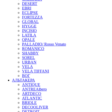
DESERT
EBRI
ECLIPSE
FORTEZZA
GLOBAL
HYGGE
INCISIO
LATILA
OPALE
PALLADIO/ Rosso Venato
ROMANICO
SHABBY
SOREL
URBAN
VELA
VELA TIFFANI
ВОГ
АЛЬТАКЕРА
ANTIQUE
ANTREAlbero
ARTDECO
ATLANTIC
BRIOLE
DECOOLIVER
DETROIT