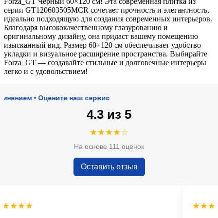
Forza_GT Черный 60×120 см! Эта современная плитка из
серии GT120603505MCR сочетает прочность и элегантность,
идеально подходящую для создания современных интерьеров.
Благодаря высококачественному глазурованию и
оригинальному дизайну, она придаст вашему помещению
изысканный вид. Размер 60×120 см обеспечивает удобство
укладки и визуальное расширение пространства. Выбирайте
Forza_GT — создавайте стильные и долговечные интерьеры
легко и с удовольствием!
ием • Оцените наш сервис
4.3 из 5
★★★★☆
На основе 111 оценок
Оставить отзыв
★★★
★★★★★