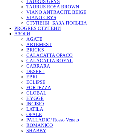
TAURUS GRYS
TAURUS ROSA BROWN
VIANO ANTRACITE BEIGE
VIANO GRYS
СТУПЕНИ+БАЗА ПОЛЬША
PROGRES СТУПЕНИ
АЗОРИ
AGATE
ARTEMEST
BRICKS
CALACATTA OPACO
CALACATTA ROYAL
CARRARA
DESERT
EBRI
ECLIPSE
FORTEZZA
GLOBAL
HYGGE
INCISIO
LATILA
OPALE
PALLADIO/ Rosso Venato
ROMANICO
SHABBY