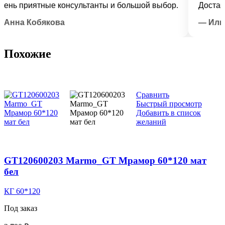
 приятные консультанты и большой выбор.
Доставка в
а Кобякова
— Илья Лы
Похожие
Сравнить
Быстрый просмотр
Добавить в список
желаний
GT120600203 Marmo_GT Мрамор 60*120 мат
бел
КГ 60*120
Под заказ