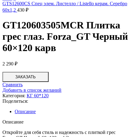
GTS12600CS Спец элем. Листелло / Listello керам. Серебро
60x1,2
430
₽
GT120603505MCR Плитка
грес глаз. Forza_GT Черный
60×120 карв
2 290
₽
ЗАКАЗАТЬ
Сравнить
Добавить в список желаний
Категория:
КГ 60*120
Поделиться:
Описание
Описание
Откройте для себя стиль и надежность с плиткой грес