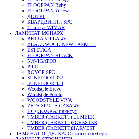
FLOORPAN Ruby
FLOORPAN Yellow
ДЕЗЕРТ
КВАРЦВИНИЛ SPC
Плинтус WIMAR
ЛАМИНАТ МОНАРХ
BETTA VILLA 4V
BLACKWOOD NEW ТАРКЕТТ
ESTETICA
FLOORPAN BLACK
NAVIGATOR
PILOT
ROYCE SPC
SUNFLOOR 832
SUNFLOOR 833
Woodstyle Bravo
Woodstyle Pronto
WOODSTYLE VIVA
ZETA SPC LA CASA 4V
ПОДЛОЖКА/ плинтус
ТMBER (TARKETT) LUMBER
ТMBER (TARKETT)FORESTER
ТMBER (TARKETT)HARVEST
ЛАМИНАТ ОТДЕЛКА/ Стройсити куберта