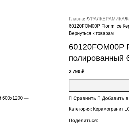
Главная
УРАЛКЕРАМИКА
К
60120FOM00P Florim Ice К
Вернуться к товарам
60120FOM00P Fl
полированный 
2 790
₽
Сравнить
Добавить в
Категория:
Керамогранит L
Поделиться: