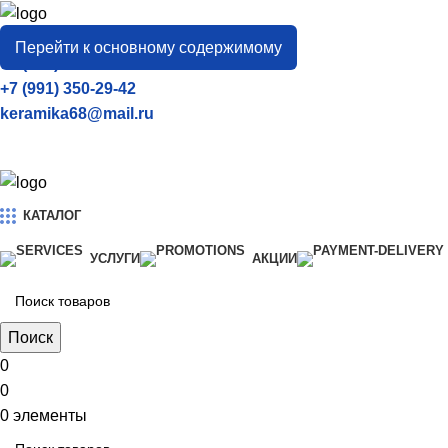
город
Тамбов
Перейти к основному содержимому
+7 (906) 657-33-54
+7 (991) 350-29-42
keramika68@mail.ru
КАТАЛОГ
УСЛУГИ
АКЦИИ
Поиск
0
0
0
элементы