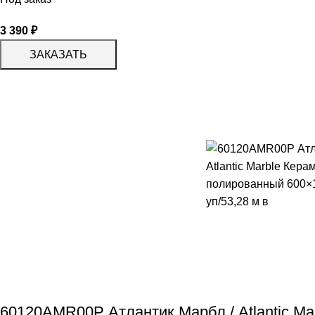
3 390
₽
ЗАКАЗАТЬ
60120AMR00P Атлантик Марбл / Atlantic Ma