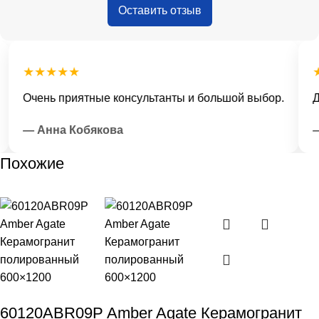
Оставить отзыв
★★★★★
★
Очень приятные консультанты и большой выбор.
Дос
— Анна Кобякова
— 
Похожие
60120ABR09P Amber Agate Керамогранит