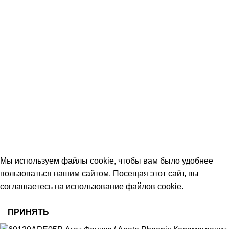
КОНТАКТЫ
+7 (906) 657-33-54
+7 (991) 350-29-42
Тамбов, Пятницкая ул., 18 (этаж 2)
keramika68@mail.ru
работаем с 09:00 до 18:00
© 2026 Центр керамической плитки
Мы используем файлы cookie, чтобы вам было удобнее
пользоваться нашим сайтом. Посещая этот сайт, вы
соглашаетесь на использование файлов cookie.
ПРИНЯТЬ