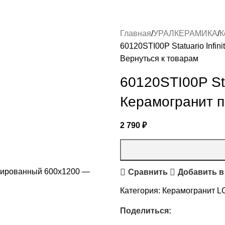
Главная
УРАЛКЕРАМИКА
К
60120STI00P Statuario Infi
Вернуться к товарам
60120STI00P Stat
Керамогранит 
2 790
₽
Сравнить
Добавить в
Категория:
Керамогранит L
Поделиться: