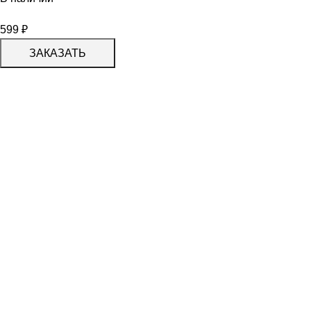
599
₽
ЗАКАЗАТЬ
КАТАЛОГ
KERAMA MARAZZI
CERADIM
DELACORA
LAPARET
KERLIFE
GRACIA CERAMICA
КАТАЛОГ
БЕРЕЗАКЕРАМИКА
АЛЬТАКЕРА
АЗОРИ
PROGRES СТУПЕНИ