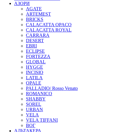
АЗОРИ
AGATE
ARTEMEST
BRICKS
CALACATTA OPACO
CALACATTA ROYAL
CARRARA
DESERT
EBRI
ECLIPSE
FORTEZZA
GLOBAL
HYGGE
INCISIO
LATILA
OPALE
PALLADIO/ Rosso Venato
ROMANICO
SHABBY
SOREL
URBAN
VELA
VELA TIFFANI
ВОГ
АЛЬТАКЕРА