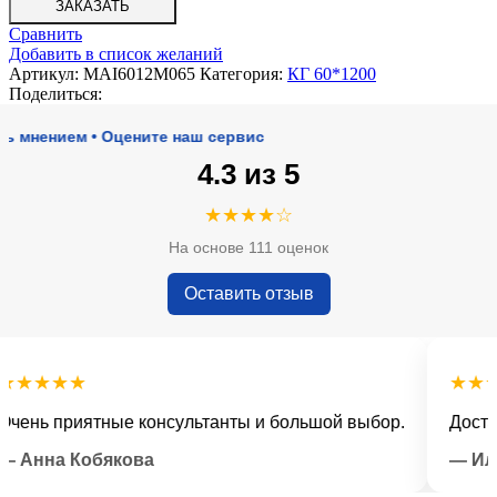
ЗАКАЗАТЬ
Сравнить
Добавить в список желаний
Артикул:
MAI6012M065
Категория:
КГ 60*1200
Поделиться:
нием • Оцените наш сервис
4.3 из 5
★★★★☆
На основе 111 оценок
Оставить отзыв
★★★
★★★★
ь приятные консультанты и большой выбор.
Доставка 
нна Кобякова
— Илья 