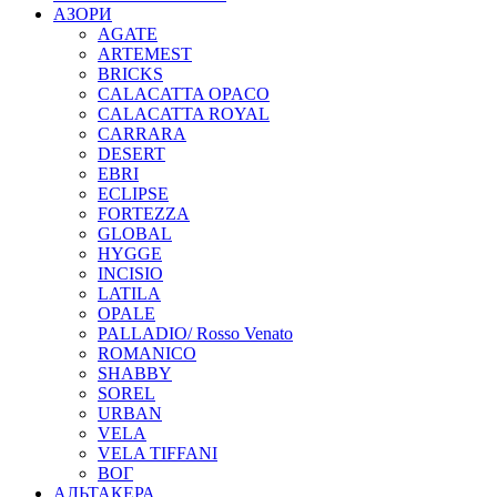
АЗОРИ
AGATE
ARTEMEST
BRICKS
CALACATTA OPACO
CALACATTA ROYAL
CARRARA
DESERT
EBRI
ECLIPSE
FORTEZZA
GLOBAL
HYGGE
INCISIO
LATILA
OPALE
PALLADIO/ Rosso Venato
ROMANICO
SHABBY
SOREL
URBAN
VELA
VELA TIFFANI
ВОГ
АЛЬТАКЕРА