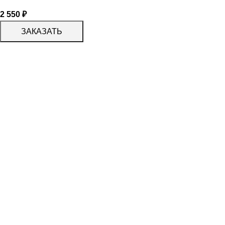
2 550
₽
ЗАКАЗАТЬ
КАТАЛОГ
KERAMA MARAZZI
CERADIM
DELACORA
LAPARET
KERLIFE
GRACIA CERAMICA
КАТАЛОГ
БЕРЕЗАКЕРАМИКА
АЛЬТАКЕРА
АЗОРИ
PROGRES СТУПЕНИ