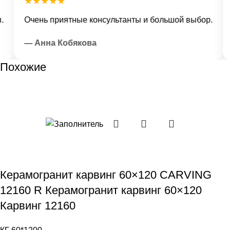
★★★★★
Очень приятные консультанты и большой выбор.
Д
— Анна Кобякова
Похожие
Керамогранит карвинг 60×120 CARVING
12160 R Керамогранит карвинг 60×120
Карвинг 12160