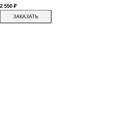
2 550
₽
ЗАКАЗАТЬ
КАТАЛОГ
KERAMA MARAZZI
CERADIM
DELACORA
LAPARET
KERLIFE
GRACIA CERAMICA
КАТАЛОГ
БЕРЕЗАКЕРАМИКА
АЛЬТАКЕРА
АЗОРИ
PROGRES СТУПЕНИ
PARADYZ