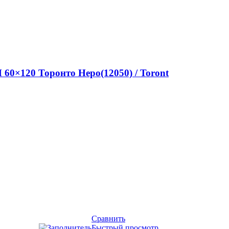
0×120 Торонто Неро(12050) / Toront
Сравнить
Быстрый просмотр