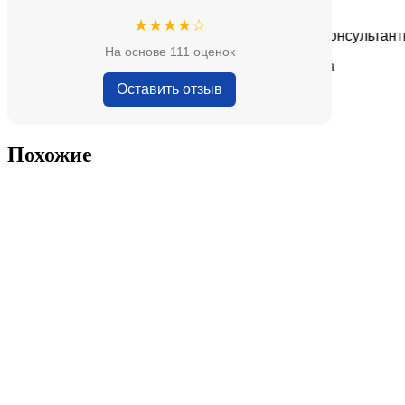
★★★★★
★★★★☆
 адекватные цены.
Очень приятные консультанты и бо
На основе 111 оценок
— Анна Кобякова
Оставить отзыв
Похожие