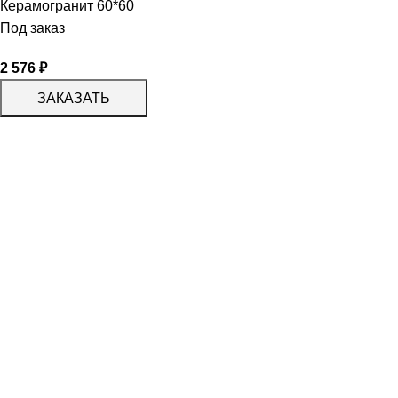
Керамогранит 60*60
Под заказ
2 576
₽
ЗАКАЗАТЬ
КАТАЛОГ
KERAMA MARAZZI
CERADIM
DELACORA
LAPARET
KERLIFE
GRACIA CERAMICA
КАТАЛОГ
БЕРЕЗАКЕРАМИКА
АЛЬТАКЕРА