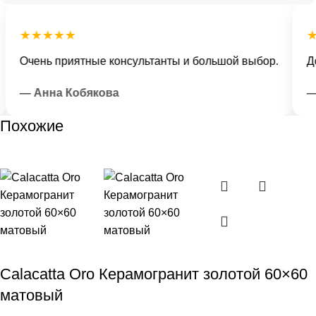
★★★★★
★
Очень приятные консультанты и большой выбор.
Дос
— Анна Кобякова
— 
Похожие
Calacatta Oro Керамогранит золотой 60×60
матовый