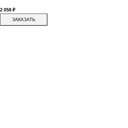
2 058
₽
ЗАКАЗАТЬ
КАТАЛОГ
KERAMA MARAZZI
CERADIM
DELACORA
LAPARET
KERLIFE
GRACIA CERAMICA
КАТАЛОГ
БЕРЕЗАКЕРАМИКА
АЛЬТАКЕРА
АЗОРИ
PROGRES СТУПЕНИ