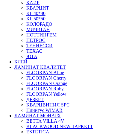
КАИР
КВАРЦИТ
КГ 40*40
КГ 50*50
КОЛОРАДО
МИЧИГАН
НОТТИНГЕМ
ПЕТРОС
ТЕННЕССИ
ТЕХАС
ЮТА
КЛЕЙ
ЛАМИНАТ КВАЛИТЕТ
FLOORPAN BLue
FLOORPAN Cherry
FLOORPAN Orange
FLOORPAN Ruby
FLOORPAN Yellow
ДЕЗЕРТ
КВАРЦВИНИЛ SPC
Плинтус WIMAR
ЛАМИНАТ МОНАРХ
BETTA VILLA 4V
BLACKWOOD NEW ТАРКЕТТ
ESTETICA