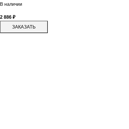
В наличии
2 886
₽
ЗАКАЗАТЬ
КАТАЛОГ
KERAMA MARAZZI
CERADIM
DELACORA
LAPARET
KERLIFE
GRACIA CERAMICA
КАТАЛОГ
БЕРЕЗАКЕРАМИКА
АЛЬТАКЕРА
АЗОРИ