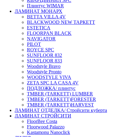
КВАРЦВИНИЛ SPC
Плинтус WIMAR
ЛАМИНАТ МОНАРХ
BETTA VILLA 4V
BLACKWOOD NEW ТАРКЕТТ
ESTETICA
FLOORPAN BLACK
NAVIGATOR
PILOT
ROYCE SPC
SUNFLOOR 832
SUNFLOOR 833
Woodstyle Bravo
Woodstyle Pronto
WOODSTYLE VIVA
ZETA SPC LA CASA 4V
ПОДЛОЖКА/ плинтус
ТMBER (TARKETT) LUMBER
ТMBER (TARKETT)FORESTER
ТMBER (TARKETT)HARVEST
ЛАМИНАТ ОТДЕЛКА/ Стройсити куберта
ЛАМИНАТ СТРОЙСИТИ
FloorBee Costa
Floorwood Palazzo
Kastamonu Nanoclick