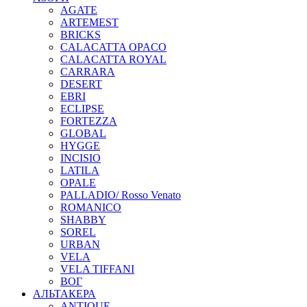
AGATE
ARTEMEST
BRICKS
CALACATTA OPACO
CALACATTA ROYAL
CARRARA
DESERT
EBRI
ECLIPSE
FORTEZZA
GLOBAL
HYGGE
INCISIO
LATILA
OPALE
PALLADIO/ Rosso Venato
ROMANICO
SHABBY
SOREL
URBAN
VELA
VELA TIFFANI
ВОГ
АЛЬТАКЕРА
ANTIQUE