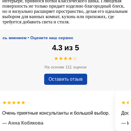
интерьере, привнося нотки классического шика. Глянцевая
поверхность не только придает изделию благородный блеск,
но и визуально расширяет пространство, делая его идеальным
выбором для ванных комнат, кухонь или прихожих, где
требуется добавить света и стиля.
нением • Оцените наш сервис
4.3 из 5
★★★★☆
На основе 111 оценок
Оставить отзыв
★★★★
★★★★
нь приятные консультанты и большой выбор.
Доставка
Анна Кобякова
— Илья