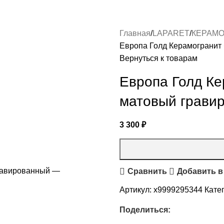
Главная
LAPARET
КЕРАМО
Европа Голд Керамогранит
Вернуться к товарам
Европа Голд Ке
матовый грави
3 300
₽
Сравнить
Добавить в
Артикул:
х9999295344
Кате
Поделиться: