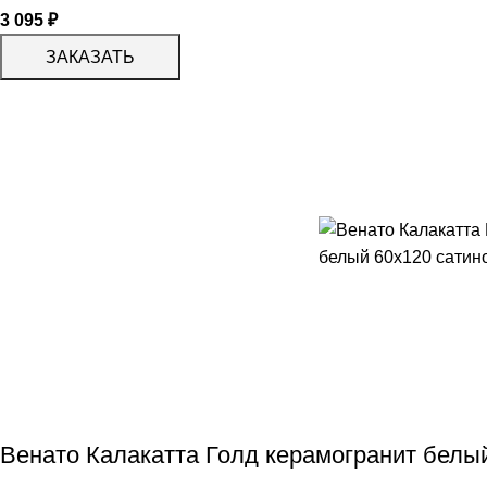
3 095
₽
ЗАКАЗАТЬ
Венато Калакатта Голд керамогранит белы