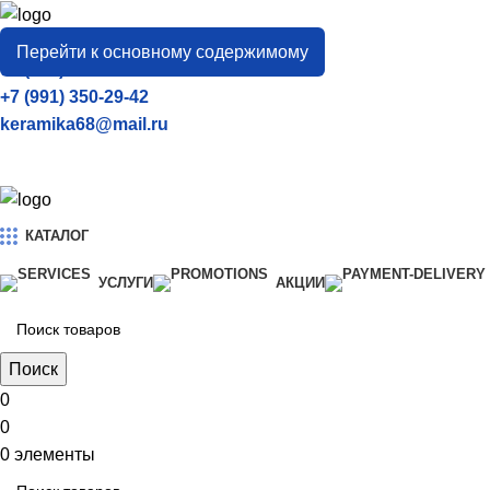
город
Тамбов
Перейти к основному содержимому
+7 (906) 657-33-54
+7 (991) 350-29-42
keramika68@mail.ru
КАТАЛОГ
УСЛУГИ
АКЦИИ
Поиск
0
0
0
элементы